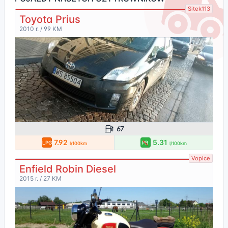
Sitek113
Toyota Prius
2010 r. / 99 KM
67
7.92
5.31
LPG
PB
l/100km
l/100km
Vopice
Enfield Robin Diesel
2015 r. / 27 KM