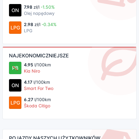
7.98
zł/l
-1.50%
ON
Olej napędowy
2.98
zł/l
-0.34%
LPG
LPG
NAJEKONOMICZNIEJSZE
4.95
l/100km
PB
Kia Niro
4.17
l/100km
ON
Smart For Two
6.27
l/100km
LPG
Škoda Citigo
POJAZDY NASZYCH UŻYTKOWNIKÓW