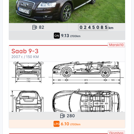
82
0
2
4
5
0
8
5
km
9.13
ON
l/100km
Marski10
Saab 9-3
2007 r. / 150 KM
280
6.10
LPG
l/100km
Glombas