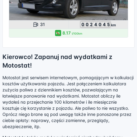
31
0
0
2
4
0
4
5
km
8.17
PB
l/100km
Kierowco! Zapanuj nad wydatkami z
Motostat!
Motostat jest serwisem internetowym, pomagającym w kalkulacji
kosztów użytkowania pojazdu. Jest połączeniem kalkulatora
zużycia paliwa z dziennikiem kosztów, pozwalającym na
łatwiejsze panowanie nad wydatkami. Motostat obliczy ile
wydałeś na przejechanie 100 kilometrów i ile miesięcznie
kosztuje cię korzystanie z pojazdu. Ale paliwo to nie wszystko.
Oprócz niego brane są pod uwagę także inne ponoszone przez
ciebie opłaty: naprawy, części zamienne, przeglądy,
ubezpieczenie, itp.