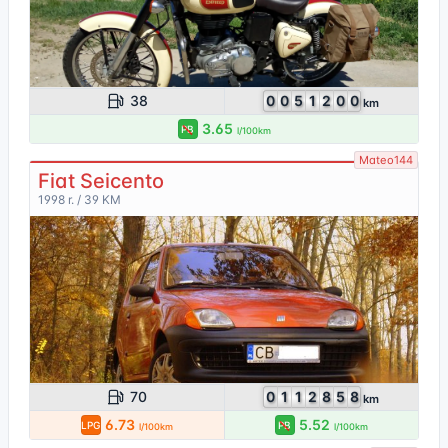
38
0
0
5
1
2
0
0
km
3.65
PB
l/100km
Mateo144
Fiat Seicento
1998 r. / 39 KM
70
0
1
1
2
8
5
8
km
6.73
5.52
LPG
PB
l/100km
l/100km