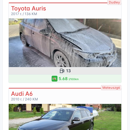
Dudley
Toyota Auris
2017 r. / 136 KM
13
5.68
PB
l/100km
Mateuszg6
Audi A6
2010 r. / 240 KM