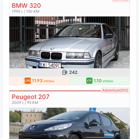
BMW 320
1995 r. / 150 KM
242
11.93
1.10
LPG
PB
l/100km
l/100km
Adventure2012
Peugeot 207
2009 r. / 95 KM