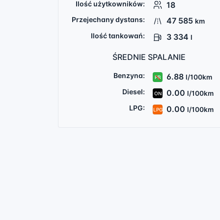
Ilość użytkowników:
18
Przejechany dystans:
47 585
km
Ilość tankowań:
3 334
l
ŚREDNIE SPALANIE
Benzyna:
6.88
l/100km
PB
Diesel:
0.00
l/100km
ON
LPG:
0.00
l/100km
LPG