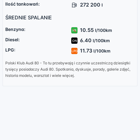
Ilość tankowań:
272 200
l
ŚREDNIE SPALANIE
Benzyna:
10.55
l/100km
PB
Diesel:
6.40
l/100km
ON
LPG:
11.73
l/100km
LPG
Polski Klub Audi 80 - To tu przebywają i czynnie uczestniczą dziesiątki
tysięcy posiadaczy Audi 80. Spotkania, dyskusje, porady, galerie zdjęć,
historia modelu, warsztat i wiele więcej.