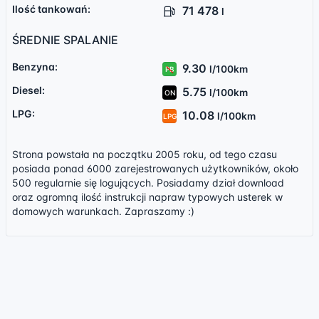
Ilość tankowań:
71 478
l
ŚREDNIE SPALANIE
Benzyna:
9.30
l/100km
PB
Diesel:
5.75
l/100km
ON
LPG:
10.08
l/100km
LPG
Strona powstała na początku 2005 roku, od tego czasu
posiada ponad 6000 zarejestrowanych użytkowników, około
500 regularnie się logujących. Posiadamy dział download
oraz ogromną ilość instrukcji napraw typowych usterek w
domowych warunkach. Zapraszamy :)