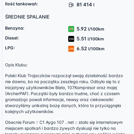
Ilość tankowań:
81 414
l
ŚREDNIE SPALANIE
Benzyna:
5.92
l/100km
PB
Diesel:
5.51
l/100km
ON
LPG:
6.52
l/100km
LPG
Opis Klubu:
Polski Klub Trojaczków rozpoczął swoją działalność bardzo
nie dawno, bo na początku zeszłego roku. Odbyło się to z
inicjatywy użytkowników Biela, 107Kompresor oraz mojej
(ArcherPAF). Początki były bardzo trudne, choć z czasem
gromadząc powoli informacje, newsy oraz ciekawostki
stworzyliśmy unikalną bazę danych, która to przyciągnęła
kolejnych użytkowników.
Obecnie Forum :: C1 Aygo 107 . net :: stało się internetowym
miejscem spotkań i bardzo żywych dyskusji nie tylko na