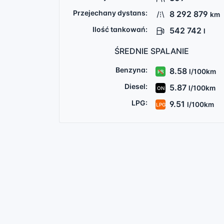
Przejechany dystans:
8 292 879
km
Ilość tankowań:
542 742
l
ŚREDNIE SPALANIE
Benzyna:
8.58
l/100km
PB
Diesel:
5.87
l/100km
ON
LPG:
9.51
l/100km
LPG