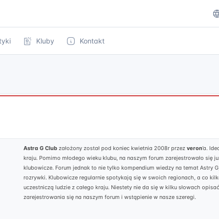
tyki
Kluby
Kontakt
Astra G Club
założony został pod koniec kwietnia 2008r przez
veron
’a. Id
kraju. Pomimo młodego wieku klubu, na naszym forum zarejestrowało się ju
klubowicze. Forum jednak to nie tylko kompendium wiedzy na temat Astry 
rozrywki. Klubowicze regularnie spotykają się w swoich regionach, a co kil
uczestniczą ludzie z całego kraju. Niestety nie da się w kilku słowach opi
zarejestrowania się na naszym forum i wstąpienie w nasze szeregi.