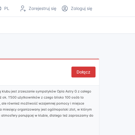
PL
Zarejestruj się
Zaloguj się
Dołącz
eą klubu jest zrzeszanie sympatyków Opla Astry G z całego
ż ok. 1’500 użytkowników z czego blisko 100 osób to
G, ale również możliwość wzajemnej pomocy i miejsce
ka miesięcy organizowany jest ogólnopolski zlot, w którym
sać atmosfery panującej w klubie, dlatego też zapraszamy do