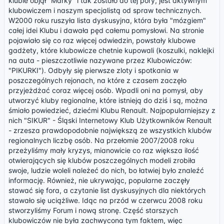
klubie objął "Marky" i tak zostało do tej pory, jest aktywnym
klubowiczem i naszym specjalistą od spraw technicznych.
W2000 roku ruszyła lista dyskusyjna, która była "mózgiem"
całej idei Klubu i dawała pęd całemu pomysłowi. Na stronie
pojawiało się co raz więcej odwiedzin, powstały klubowe
gadżety, które klubowicze chetnie kupowali (koszulki, naklejki
na auta - pieszczotliwie nazywane przez Klubowiczów:
"PIKURKI"). Odbyły się pierwsze zloty i spotkania w
poszczególnych rejonach, na które z czasem zaczęło
przyjeżdżać coraz więcej osób. Wpadli oni na pomysł, aby
utworzyć kluby regionalne, które istnieją do dziś i są, można
śmiało powiedzieć, dziećmi Klubu Renault. Najpopularniejszy z
nich "SIKUR" - Śląski Internetowy Klub Użytkowników Renault
- zrzesza prawdopodobnie największą ze wszystkich klubów
regionalnych liczbę osób. Na przełomie 2007/2008 roku
przeżyliśmy mały kryzys, mianowicie co raz większa ilość
otwierających się klubów poszczególnych modeli zrobiła
swoje, ludzie woleli należeć do nich, bo łatwiej było znaleźć
informację. Również, nie ukrywając, popularne zaczęły
stawać się fora, a czytanie list dyskusyjnych dla niektórych
stawało się uciążliwe. Idąc na przód w czerwcu 2008 roku
stworzyliśmy Forum i nową stronę. Część starszych
klubowiczów nie była zachwycona tym faktem, więc