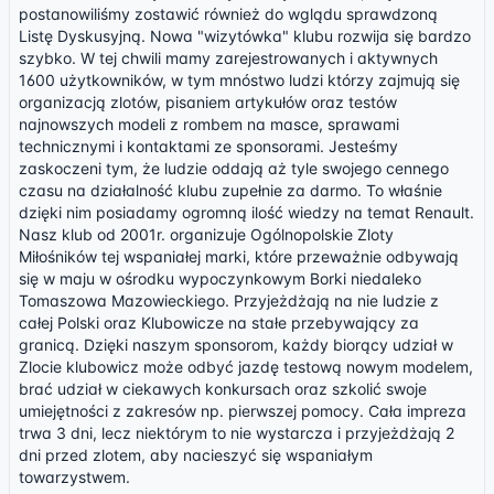
postanowiliśmy zostawić również do wglądu sprawdzoną
Listę Dyskusyjną. Nowa "wizytówka" klubu rozwija się bardzo
szybko. W tej chwili mamy zarejestrowanych i aktywnych
1600 użytkowników, w tym mnóstwo ludzi którzy zajmują się
organizacją zlotów, pisaniem artykułów oraz testów
najnowszych modeli z rombem na masce, sprawami
technicznymi i kontaktami ze sponsorami. Jesteśmy
zaskoczeni tym, że ludzie oddają aż tyle swojego cennego
czasu na działalność klubu zupełnie za darmo. To właśnie
dzięki nim posiadamy ogromną ilość wiedzy na temat Renault.
Nasz klub od 2001r. organizuje Ogólnopolskie Zloty
Miłośników tej wspaniałej marki, które przeważnie odbywają
się w maju w ośrodku wypoczynkowym Borki niedaleko
Tomaszowa Mazowieckiego. Przyjeżdżają na nie ludzie z
całej Polski oraz Klubowicze na stałe przebywający za
granicą. Dzięki naszym sponsorom, każdy biorący udział w
Zlocie klubowicz może odbyć jazdę testową nowym modelem,
brać udział w ciekawych konkursach oraz szkolić swoje
umiejętności z zakresów np. pierwszej pomocy. Cała impreza
trwa 3 dni, lecz niektórym to nie wystarcza i przyjeżdżają 2
dni przed zlotem, aby nacieszyć się wspaniałym
towarzystwem.