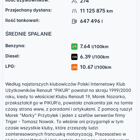
274
Przejechany dystans:
11 125 875
km
Ilość tankowań:
647 496
l
ŚREDNIE SPALANIE
Benzyna:
7.64
l/100km
PB
Diesel:
6.39
l/100km
ON
LPG:
10.67
l/100km
LPG
Według najstarszych klubowiczów Polski Internetowy Klub
Użytkowników Renault "PIKUR" powstał na skraju 1999/2000
roku, kiedy to właściciel Klubu Renault 19, Marek Nazarko,
przekształcił go w PIKUR'a, powstała znakomita jak na tamte
czasy strona www, z poradami i artykułami. Z pomocą ruszył
Marek "Marky" Przybyłek i jeden z szefów serwerów firmy
Triger - Tomasz Nowak. To właśnie oni przygarnęli w tym
czasie wszystkie kluby, które zrzeszały ludzi
zainteresowanych francuską motoryzacją. Prezesostwo w