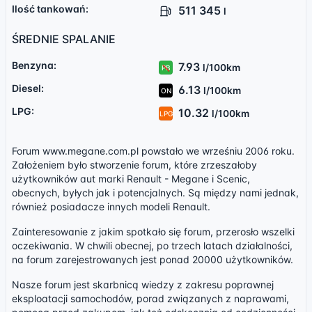
Ilość tankowań:
511 345
l
ŚREDNIE SPALANIE
Benzyna:
7.93
l/100km
PB
Diesel:
6.13
l/100km
ON
LPG:
10.32
l/100km
LPG
Forum www.megane.com.pl powstało we wrześniu 2006 roku.
Założeniem było stworzenie forum, które zrzeszałoby
użytkowników aut marki Renault - Megane i Scenic,
obecnych, byłych jak i potencjalnych. Są między nami jednak,
również posiadacze innych modeli Renault.
Zainteresowanie z jakim spotkało się forum, przerosło wszelki
oczekiwania. W chwili obecnej, po trzech latach działalności,
na forum zarejestrowanych jest ponad 20000 użytkowników.
Nasze forum jest skarbnicą wiedzy z zakresu poprawnej
eksploatacji samochodów, porad związanych z naprawami,