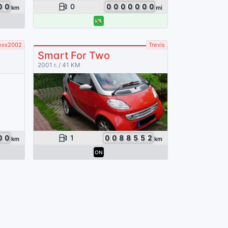
0
0
0
0
0
0
0
0
0
0
km
mi
PB
exx2002
Trevis
Smart For Two
2001 r. / 41 KM
0
0
1
0
0
8
8
5
5
2
km
km
ON