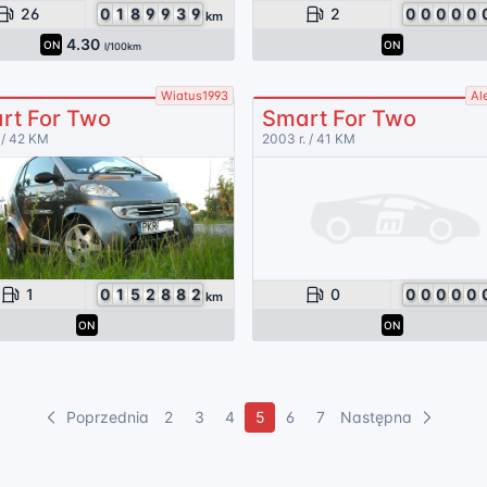
26
0
1
8
9
9
3
9
2
0
0
0
0
0
km
4.30
ON
ON
l/100km
Wiatus1993
Al
rt For Two
Smart For Two
 / 42 KM
2003 r. / 41 KM
1
0
1
5
2
8
8
2
0
0
0
0
0
0
km
ON
ON
Poprzednia
2
3
4
5
6
7
Następna