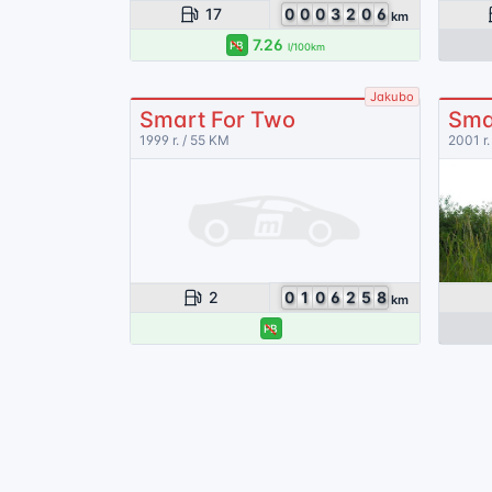
17
0
0
0
3
2
0
6
km
7.26
PB
l/100km
Jakubo
Smart For Two
Sma
1999 r. / 55 KM
2001 r.
2
0
1
0
6
2
5
8
km
PB