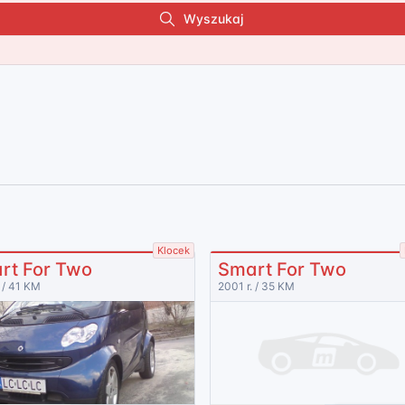
Wyszukaj
Klocek
rt For Two
Smart For Two
 / 41 KM
2001 r. / 35 KM