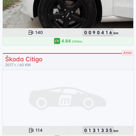
140
0
0
9
0
4
1
6
km
4.84
PB
l/100km
Ambi
Škoda Citigo
2017 r. / 60 KM
114
0
1
3
1
3
3
5
km