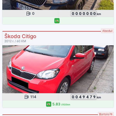
0
0
0
0
0
0
0
0
km
PB
Abedul
Škoda Citigo
2012 r. / 60 KM
114
0
0
4
9
4
7
9
km
5.83
PB
l/100km
Bartolo74