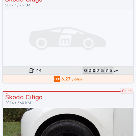
2017 r. / 75 KM
44
0
2
0
7
5
7
5
km
6.27
LPG
l/100km
Chino
Škoda Citigo
2014 r. / 60 KM