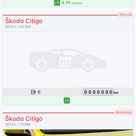
4.79
PB
l/100km
Danuta
Škoda Citigo
2019 r. / 60 KM
0
0
0
0
0
0
0
0
km
PB
Roykssop
Škoda Citigo
2012 r. / 75 KM