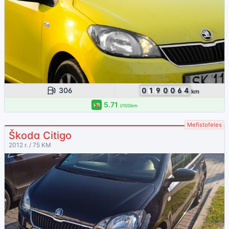
306
0
1
9
0
0
6
4
km
5.71
PB
l/100km
Mefistofeles
Škoda Citigo
2012 r. / 75 KM