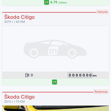
4.79
PB
l/100km
Danuta
Škoda Citigo
2019 r. / 60 KM
0
0
0
0
0
0
0
0
km
PB
Roykssop
Škoda Citigo
2012 r. / 75 KM