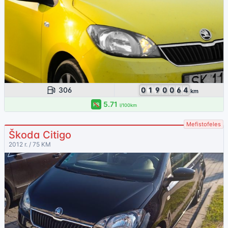
306
0
1
9
0
0
6
4
km
5.71
PB
l/100km
Mefistofeles
Škoda Citigo
2012 r. / 75 KM