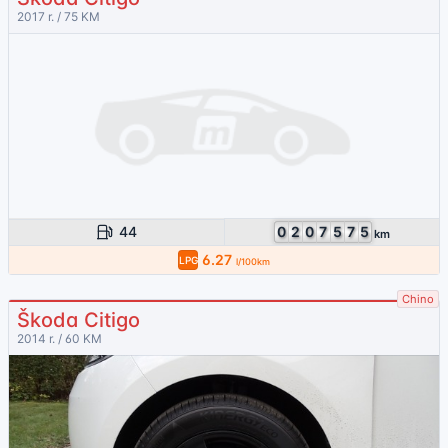
2017 r. / 75 KM
44
0
2
0
7
5
7
5
km
6.27
LPG
l/100km
Chino
Škoda Citigo
2014 r. / 60 KM