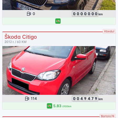
0
0
0
0
0
0
0
0
km
PB
Abedul
Škoda Citigo
2012 r. / 60 KM
114
0
0
4
9
4
7
9
km
5.83
PB
l/100km
Bartolo74