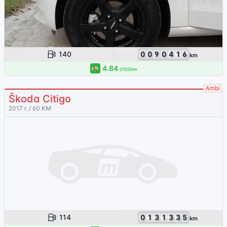
140
0
0
9
0
4
1
6
km
4.84
PB
l/100km
Ambi
Škoda Citigo
2017 r. / 60 KM
114
0
1
3
1
3
3
5
km