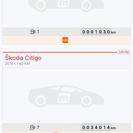
1
0
0
0
1
0
3
0
km
LPG
Leodg
Škoda Citigo
2016 r. / 60 KM
7
0
0
3
4
0
1
4
km