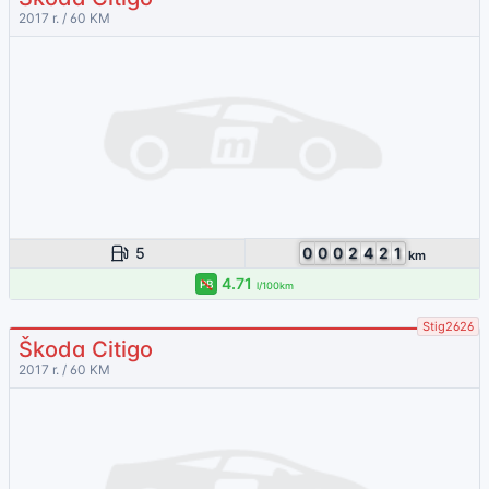
2017 r. / 60 KM
5
0
0
0
2
4
2
1
km
4.71
PB
l/100km
Stig2626
Škoda Citigo
2017 r. / 60 KM