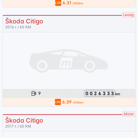
6.31
LPG
l/100km
Leodg
Škoda Citigo
2016 r. / 60 KM
9
0
0
2
6
3
3
3
km
6.39
LPG
l/100km
Miziel
Škoda Citigo
2017 r. / 60 KM