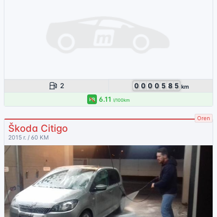
2
0
0
0
0
5
8
5
km
6.11
PB
l/100km
Oren
Škoda Citigo
2015 r. / 60 KM