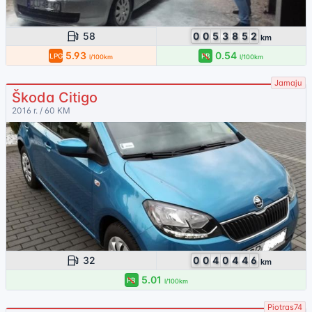
58
0
0
5
3
8
5
2
km
5.93
0.54
LPG
PB
l/100km
l/100km
Jamaju
Škoda Citigo
2016 r. / 60 KM
32
0
0
4
0
4
4
6
km
5.01
PB
l/100km
Piotras74