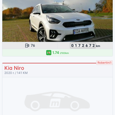
76
0
1
7
2
6
7
2
km
1.74
PB
l/100km
Robertini1
Kia Niro
2020 r. / 141 KM