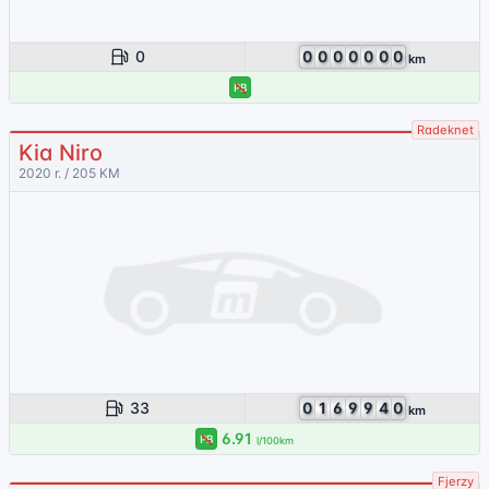
0
0
0
0
0
0
0
0
km
PB
Radeknet
Kia Niro
2020 r. / 205 KM
33
0
1
6
9
9
4
0
km
6.91
PB
l/100km
Fjerzy