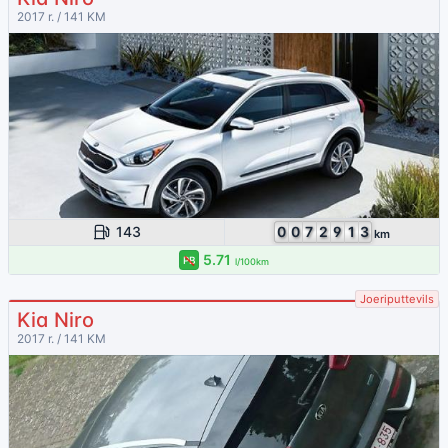
2017 r. / 141 KM
143
0
0
7
2
9
1
3
km
5.71
PB
l/100km
Joeriputtevils
Kia Niro
2017 r. / 141 KM