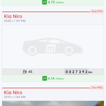
4.72
PB
l/100km
Robi1976
Kia Niro
2020 r. / 141 KM
45
0
0
2
7
3
9
2
km
6.16
PB
l/100km
Ziko1983
Kia Niro
2019 r. / 140 KM