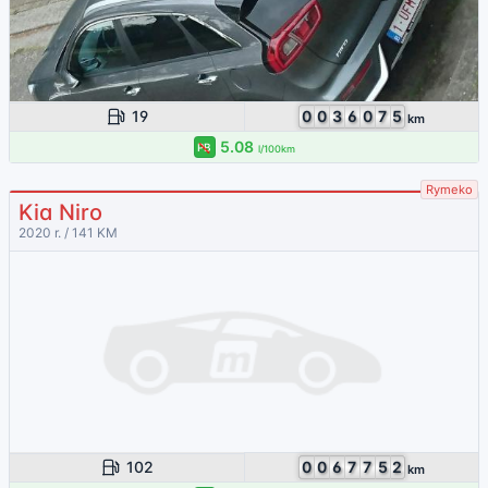
19
0
0
3
6
0
7
5
km
5.08
PB
l/100km
Rymeko
Kia Niro
2020 r. / 141 KM
102
0
0
6
7
7
5
2
km