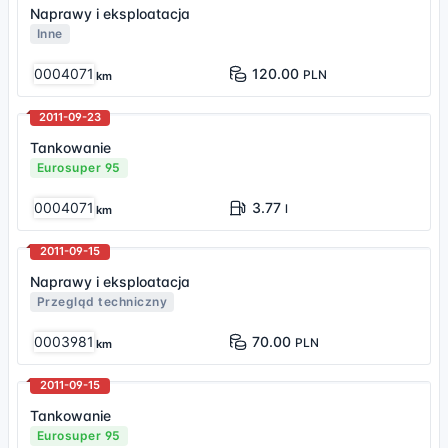
Naprawy i eksploatacja
Inne
0004071
120.00
PLN
km
2011-09-23
Tankowanie
Eurosuper 95
0004071
3.77
l
km
2011-09-15
Naprawy i eksploatacja
Przegląd techniczny
0003981
70.00
PLN
km
2011-09-15
Tankowanie
Eurosuper 95