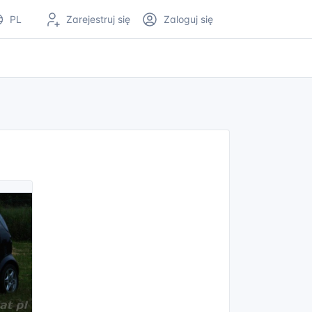
PL
Zarejestruj się
Zaloguj się