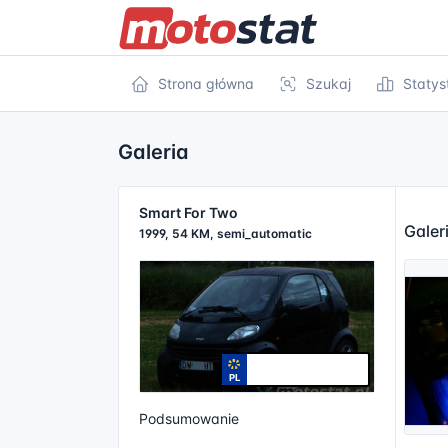
Strona główna
Szukaj
Statys
Galeria
Smart For Two
Galer
1999, 54 KM, semi_automatic
PL
Podsumowanie