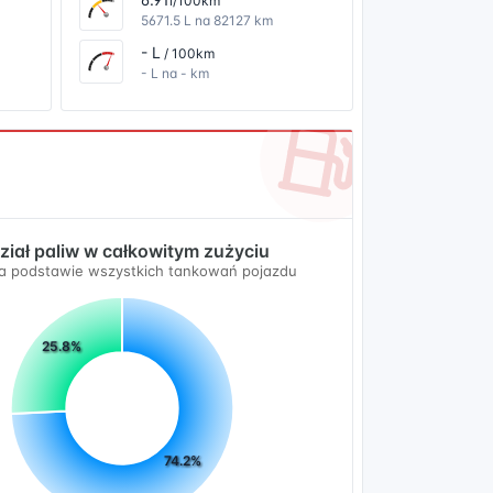
l/100km
5671.5 L na 82127 km
- L
/ 100km
- L na - km
ział paliw w całkowitym zużyciu
a podstawie wszystkich tankowań pojazdu
25.8%
74.2%