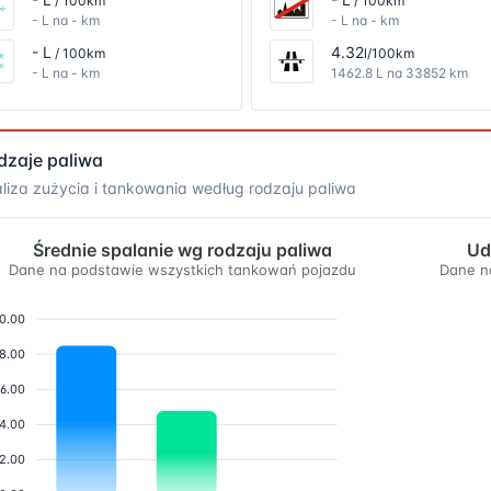
/ 100km
/ 100km
- L na - km
- L na - km
- L
4.32
/ 100km
l/100km
- L na - km
1462.8 L na 33852 km
dzaje paliwa
liza zużycia i tankowania według rodzaju paliwa
Średnie spalanie wg rodzaju paliwa
Ud
Dane na podstawie wszystkich tankowań pojazdu
Dane n
0.00
8.00
6.00
4.00
2.00