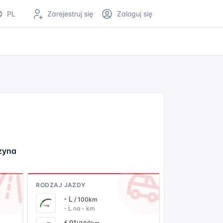
PL
Zarejestruj się
Zaloguj się
nzyna
RODZAJ JAZDY
- L
/ 100km
- L na - km
6.91