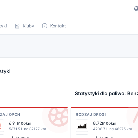
tyki
Kluby
Kontakt
styki
Statystyki dla paliwa: Be
ZAJ OPON
RODZAJ DROGI
6.91
8.72
l/100km
l/100km
5671.5 L na 82127 km
4208.7 L na 48275 km
- L
- L