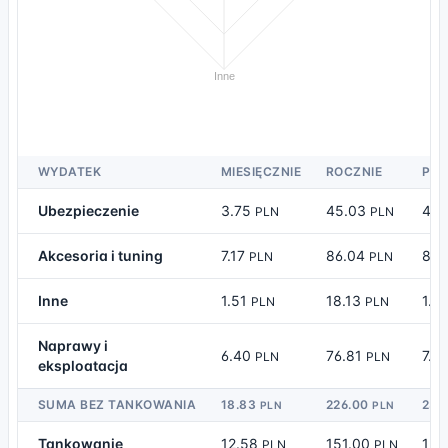
Inne
WYDATEK
MIESIĘCZNIE
ROCZNIE
PLN
Ubezpieczenie
3.75
45.03
4.6
PLN
PLN
Akcesoria i tuning
7.17
86.04
8.
PLN
PLN
Inne
1.51
18.13
1.8
PLN
PLN
Naprawy i
6.40
76.81
7.8
PLN
PLN
eksploatacja
SUMA BEZ TANKOWANIA
18.83
226.00
23.
PLN
PLN
Tankowanie
12.58
151.00
15.
PLN
PLN