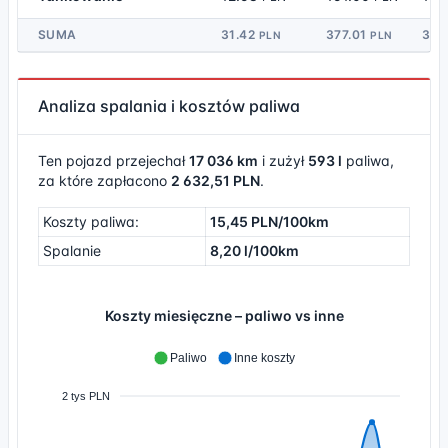
SUMA
31.42
377.01
38.
PLN
PLN
Analiza spalania i kosztów paliwa
Ten pojazd przejechał
17 036 km
i zużył
593 l
paliwa,
za które zapłacono
2 632,51 PLN
.
Koszty paliwa:
15,45 PLN/100km
Spalanie
8,20 l/100km
Koszty miesięczne – paliwo vs inne
Paliwo
Inne koszty
2 tys PLN