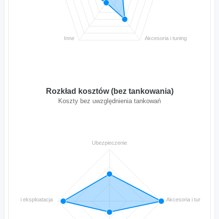
Inne
Akcesoria i tuning
Rozkład kosztów (bez tankowania)
Koszty bez uwzględnienia tankowań
Ubezpieczenie
Naprawy i eksploatacja
Akcesoria i tuning