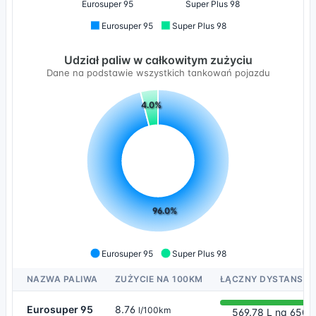
Eurosuper 95
Super Plus 98
Eurosuper 95
Super Plus 98
Udział paliw w całkowitym zużyciu
Dane na podstawie wszystkich tankowań pojazdu
4.0%
96.0%
Eurosuper 95
Super Plus 98
NAZWA PALIWA
ZUŻYCIE NA 100KM
ŁĄCZNY DYSTANS 6
Eurosuper 95
8.76
l/100km
569.78 L na 6508