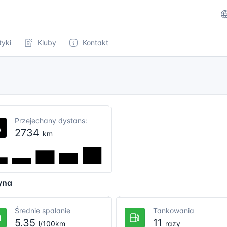
tyki
Kluby
Kontakt
Przejechany dystans:
2734
km
yna
Średnie spalanie
Tankowania
5.35
11
l/100km
razy