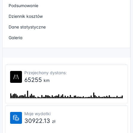
Podsumowanie
Dziennik kosztów
Dane statystyczne
Galeria
Przejechany dystans:
65255
km
Moje wydatki
30922.13
zł