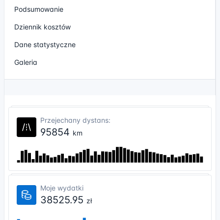
Podsumowanie
Dziennik kosztów
Dane statystyczne
Galeria
Przejechany dystans:
95854
km
Moje wydatki
38525.95
zł