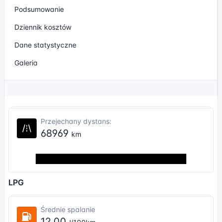
Podsumowanie
Dziennik kosztów
Dane statystyczne
Galeria
Przejechany dystans:
68969
km
LPG
Średnie spalanie
12.00